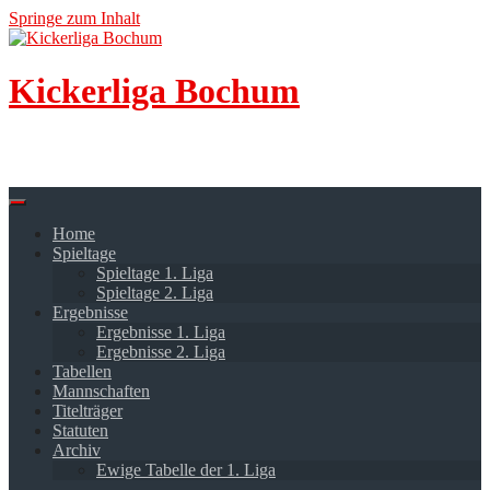
Springe zum Inhalt
Kickerliga Bochum
Tischfussball in Bochum
Home
Spieltage
Spieltage 1. Liga
Spieltage 2. Liga
Ergebnisse
Ergebnisse 1. Liga
Ergebnisse 2. Liga
Tabellen
Mannschaften
Titelträger
Statuten
Archiv
Ewige Tabelle der 1. Liga