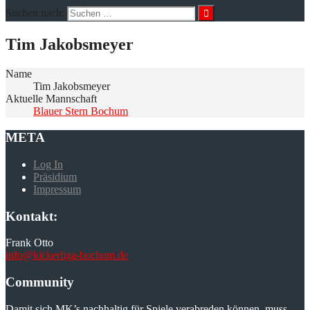
Suchen nach:
Tim Jakobsmeyer
Name
Tim Jakobsmeyer
Aktuelle Mannschaft
Blauer Stern Bochum
META
Log In
Präsidium
Impressum
Kontakt:
Frank Otto
info@kickerliga-bochum.de
Community
Damit sich MK’s nachhaltig für Spiele verabreden können, muss